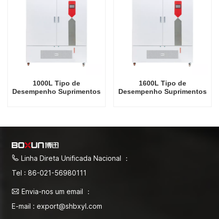
1000L Tipo de
1600L Tipo de
Desempenho Suprimentos
Desempenho Suprimentos
de Laboratório Incubadora
de Laboratório Incubadora
Elétrica Câmara
Elétrica Câmara
Incubadora Automática de
Incubadora Automática de
Temperatura Constante e
Temperatura Constante e
Umidade
Umidade
Linha Direta Unificada Nacional ：
Tel : 86-021-56980111
Envia-nos um email ：
E-mail : export@shbxyl.com