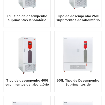
150l tipo de desempenho
Tipo de desempenho 250l
suprimentos laboratório
suprimentos de laboratório
150l incubadora elétrica
incubadora elétrica câmara
automática temperatura
incubadora automática de
constante & câmara
temperatura e umidade
incubadora umidade
Tipo de desempenho 400l
800L Tipo de Desempenho
suprimentos de laboratório
Suprimentos de
incubadora elétrica
Laboratório Incubadora
automática temperatura
Elétrica Câmara
constante e câmara
Incubadora Automática de
incubadora de umidade
Temperatura Constante e
Umidade