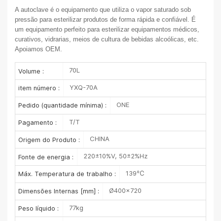
A autoclave é o equipamento que utiliza o vapor saturado sob
pressão para esterilizar produtos de forma rápida e confiável. É
um equipamento perfeito para esterilizar equipamentos médicos,
curativos, vidrarias, meios de cultura de bebidas alcoólicas, etc.
Apoiamos OEM.
70L
Volume :
YXQ-70A
item número :
ONE
Pedido (quantidade mínima) :
T/T
Pagamento :
CHINA
Origem do Produto :
220±10%V, 50±2%Hz
Fonte de energia :
139℃
Máx. Temperatura de trabalho :
Ø400×720
Dimensões Internas [mm] :
77kg
Peso líquido :