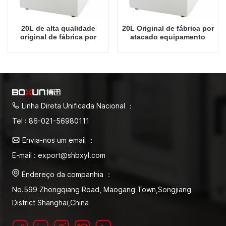
20L de alta qualidade
20L Original de fábrica por
original de fábrica por
atacado equipamento
atacado equipamento
termostático água com
termostático água com
temperatura super
temperatura
constante
superconstante
Linha Direta Unificada Nacional ：
Tel : 86-021-56980111
Envia-nos um email ：
E-mail : export@shbxyl.com
Endereço da companhia ：
No.599 Zhongqiang Road, Maogang Town,Songjiang
District Shanghai,China