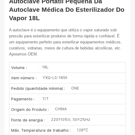
Autoclave Portátil Pequena Da
Autoclave Médica Do Esterilizador Do
Vapor 18L
A autoclave é o equipamento que utiliza o vapor saturado sob
pressão para esterilizar produtos de forma rápida e confiável. É
um equipamento perfeito para esterilizar equipamentos médicos,
curativos, vidrarias, meios de cultura de bebidas alcoólicas, etc.
Apoiamos OEM.
18L
Volume :
YXQ-LS-18SII
item número :
ONE
Pedido (quantidade mínima) :
T/T
Pagamento :
CHINA
Origem do Produto :
220±10%V, 50±2%Hz
Fonte de energia :
128℃
Máx. Temperatura de trabalho :