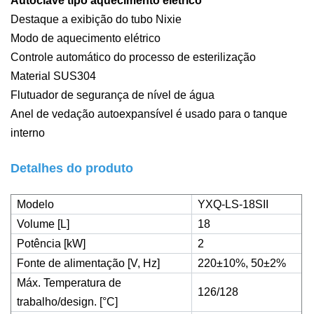
Autoclave tipo aquecimento elétrico
Destaque a exibição do tubo Nixie
Modo de aquecimento elétrico
Controle automático do processo de esterilização
Material SUS304
Flutuador de segurança de nível de água
Anel de vedação autoexpansível é usado para o tanque
interno
Detalhes do produto
Modelo
YXQ-LS-18SII
Volume [L]
18
Potência [kW]
2
Fonte de alimentação [V, Hz]
220±10%, 50±2%
Máx. Temperatura de
126/128
trabalho/design. [°C]