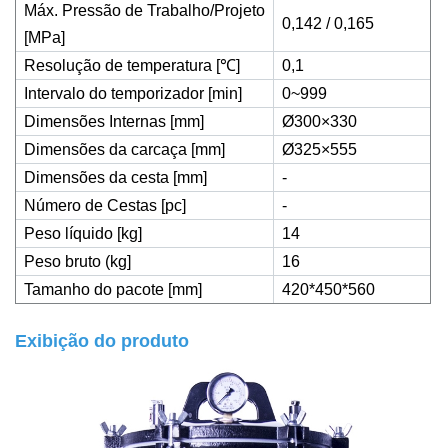
Máx. Pressão de Trabalho/Projeto
0,142 / 0,165
[MPa]
Resolução de temperatura [
℃
]
0,1
Intervalo do temporizador [min]
0~999
Dimensões Internas [mm]
Ø300×330
Dimensões da carcaça [mm]
Ø325×555
Dimensões da cesta [mm]
-
Número de Cestas [pc]
-
Peso líquido [kg]
14
Peso bruto (kg]
16
Tamanho do pacote [mm]
420*450*560
Exibição do produto