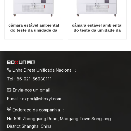
câmara estável ambiental
câmara estável ambiental
do teste da umidade da
do teste da umidade da
temperatura do laboratório
temperatura do laboratório
do preço de fábrica de
do preço de fábrica de
1000L China
1600L China
Linha Direta Unificada Nacional ：
Tel : 86-021-56980111
Envia-nos um email ：
E-mail : export@shbxyl.com
Endereço da companhia ：
No.599 Zhongqiang Road, Maogang Town,Songjiang
District Shanghai,China