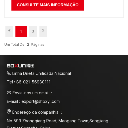
produzida pelo vapor saturado. À mesma pressão, a
CONSULTE MAIS INFORMAÇÃO
temperatura do vapor misturado com o ar é inferior à do
vapor saturado. No processo de resfriamento, se a
pressão não for reduzida a 0,...
1
2
Um Total De
2
Páginas
Linha Direta Unificada Nacional ：
Tel : 86-021-56980111
Envia-nos um email ：
E-mail : export@shbxyl.com
Endereço da companhia ：
No.599 Zhongqiang Road, Maogang Town,Songjiang