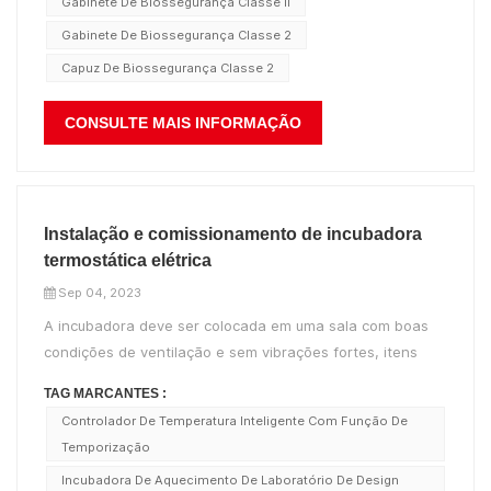
Gabinete De Biossegurança Classe Ii
Gabinete De Biossegurança Classe 2
Capuz De Biossegurança Classe 2
CONSULTE MAIS INFORMAÇÃO
Instalação e comissionamento de incubadora
termostática elétrica
Sep 04, 2023
A incubadora deve ser colocada em uma sala com boas
condições de ventilação e sem vibrações fortes, itens
inflamáveis e explosivos não devem ser colocados ao seu
TAG MARCANTES :
redor, temperatura ambiente de instalação de 5 ℃-35 ℃,
Controlador De Temperatura Inteligente Com Função De
umidade relativa ≤85% e sem gases
Temporização
corrosivos. Incubadora termostát...
Incubadora De Aquecimento De Laboratório De Design