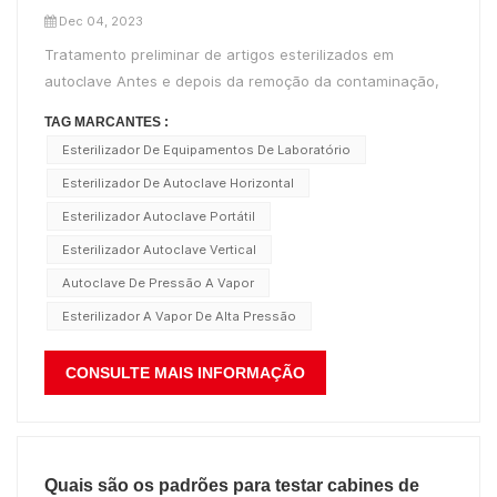
Dec 04, 2023
Tratamento preliminar de artigos esterilizados em
autoclave Antes e depois da remoção da contaminação,
os contentores e veículos de transporte devem ser
TAG MARCANTES :
rigorosamente diferenciados e claramente marcados para
Esterilizador De Equipamentos De Laboratório
evitar infecções cruzadas; Instrumentos médicos, lençóis,
Esterilizador De Autoclave Horizontal
roupas, etc. que tenham...
Esterilizador Autoclave Portátil
Esterilizador Autoclave Vertical
Autoclave De Pressão A Vapor
Esterilizador A Vapor De Alta Pressão
CONSULTE MAIS INFORMAÇÃO
Quais são os padrões para testar cabines de