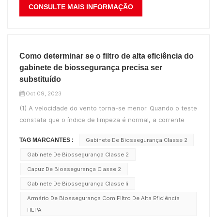
CONSULTE MAIS INFORMAÇÃO
Como determinar se o filtro de alta eficiência do
gabinete de biossegurança precisa ser
substituído
Oct 09, 2023
(1) A velocidade do vento torna-se menor. Quando o teste
constata que o índice de limpeza é normal, a corrente
descendente ou a vazão de entrada são pequenas; Ou
TAG MARCANTES :
Gabinete De Biossegurança Classe 2
durante a operação do armário de biossegurança, se o
equipamento enviar um alarme sonoro e visual e for
Gabinete De Biossegurança Classe 2
causado pela baixa vazão do fluxo...
Capuz De Biossegurança Classe 2
Gabinete De Biossegurança Classe Ii
Armário De Biossegurança Com Filtro De Alta Eficiência
HEPA