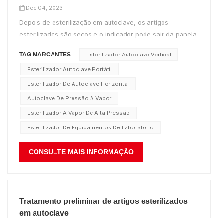
Dec 04, 2023
Depois de esterilização em autoclave, os artigos
esterilizados são secos e o indicador pode sair da panela
quando atender aos requisitos de esterilização. Ao levar
TAG MARCANTES :
Esterilizador Autoclave Vertical
itens estéreis, é necessário realizar uma operação
estritamente asséptica, cobrir primeiro os itens e fechar o
Esterilizador Autoclave Portátil
orifício de ventilaç...
Esterilizador De Autoclave Horizontal
Autoclave De Pressão A Vapor
Esterilizador A Vapor De Alta Pressão
Esterilizador De Equipamentos De Laboratório
CONSULTE MAIS INFORMAÇÃO
Tratamento preliminar de artigos esterilizados
em autoclave