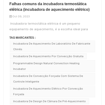
Falhas comuns da incubadora termostática
elétrica (incubadora de aquecimento elétrico)
Oct 09, 2023
Incubadora termostática elétrica é um pequeno
equipamento de aquecimento, é a escolha ideal para
agricultura e silvicultura, faculdades e universidades,
TAG MARCANTES :
unidades de investigação científica. Amplamente utilizado
Incubadora De Aquecimento De Laboratório De Fabricante
em todos os tipos de teste de crescimento de
Chinês
germinação de sementes, crescimento d...
Incubadora De Aquecimento Por Convecção Gratuita
Programmable Design Natural Convection Heating
Incubator
Incubadora De Convecção Forçada Com Sistema De
Controle Inteligente
Incubadora De Aquecimento Elétrico Por Convecção
Forçada
Incubadora De Design De Câmara De Pré-Aquecimento