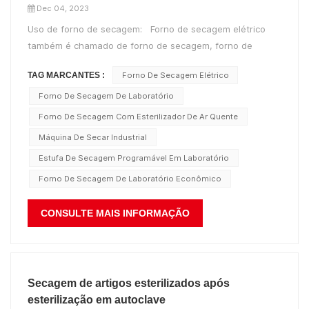
Dec 04, 2023
Uso de forno de secagem: Forno de secagem elétrico
também é chamado de forno de secagem, forno de
secagem a temperatura constante, forno de secagem
TAG MARCANTES :
Forno De Secagem Elétrico
rápida e outros nomes. É usado principalmente em
laboratórios, empresas industriais e de mineração,
Forno De Secagem De Laboratório
máquinas, instituições de pesquisa...
Forno De Secagem Com Esterilizador De Ar Quente
Máquina De Secar Industrial
Estufa De Secagem Programável Em Laboratório
Forno De Secagem De Laboratório Econômico
CONSULTE MAIS INFORMAÇÃO
Secagem de artigos esterilizados após
esterilização em autoclave