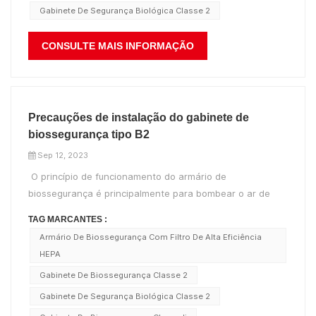
Gabinete De Segurança Biológica Classe 2
CONSULTE MAIS INFORMAÇÃO
Precauções de instalação do gabinete de
biossegurança tipo B2
Sep 12, 2023
O princípio de funcionamento do armário de
biossegurança é principalmente para bombear o ar de
dentro do gabinete para fora, de modo que o gabinete
TAG MARCANTES :
mantenha um estado de pressão negativa e proteja a
Armário De Biossegurança Com Filtro De Alta Eficiência
equipe por meio do fluxo de ar vertical; O ar externo é
HEPA
filtrado pelo filtro de ar de alta efi...
Gabinete De Biossegurança Classe 2
Gabinete De Segurança Biológica Classe 2