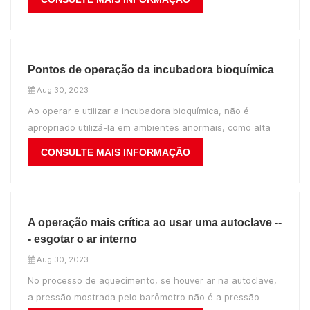
farmacêutica, bioquímica e ciências agrícolas. A casca do
incubadora termostática é feito de chapa de aço
laminada a frio e a superfície é pul...
Pontos de operação da incubadora bioquímica
Aug 30, 2023
Ao operar e utilizar a incubadora bioquímica, não é
apropriado utilizá-la em ambientes anormais, como alta
tensão, alta corrente e campo magnético forte, para
CONSULTE MAIS INFORMAÇÃO
evitar interferências, danos e perigo. Ao limpar a
incubadora bioquímica, limpe a parede interna da caixa
com gaze embebida em álcool para es...
A operação mais crítica ao usar uma autoclave --
- esgotar o ar interno
Aug 30, 2023
No processo de aquecimento, se houver ar na autoclave,
a pressão mostrada pelo barômetro não é a pressão