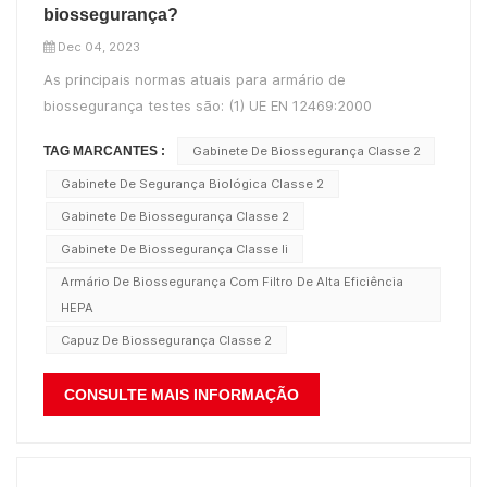
biossegurança?
Dec 04, 2023
As principais normas atuais para armário de
biossegurança testes são: (1) UE EN 12469:2000
《Critérios de desempenho de biotecnologia para cabines
TAG MARCANTES :
Gabinete De Biossegurança Classe 2
de segurança microbiológica》 (2) NSF/ANSI 49-2002
《Armários de Biossegurança Classe II (Fluxo
Gabinete De Segurança Biológica Classe 2
Laminar)》 (3) Padrão da indústria de con...
Gabinete De Biossegurança Classe 2
Gabinete De Biossegurança Classe Ii
Armário De Biossegurança Com Filtro De Alta Eficiência
HEPA
Capuz De Biossegurança Classe 2
CONSULTE MAIS INFORMAÇÃO