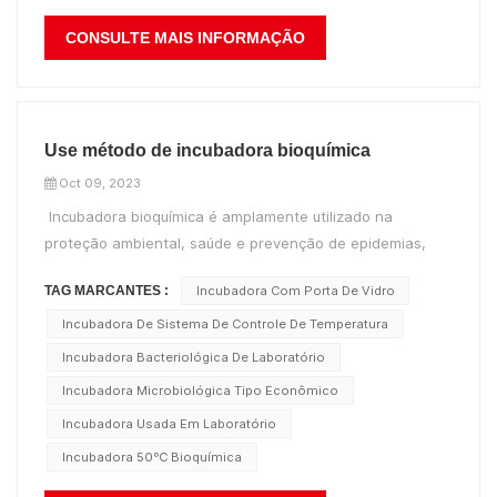
CONSULTE MAIS INFORMAÇÃO
Use método de incubadora bioquímica
Oct 09, 2023
Incubadora bioquímica é amplamente utilizado na
proteção ambiental, saúde e prevenção de epidemias,
testes de drogas, pecuária agrícola, produtos aquáticos e
TAG MARCANTES :
Incubadora Com Porta De Vidro
outras pesquisas, faculdades e universidades,
departamentos de produção, análise de água e
Incubadora De Sistema De Controle De Temperatura
determinação de DBO, bactérias, mofo, cultur...
Incubadora Bacteriológica De Laboratório
Incubadora Microbiológica Tipo Econômico
Incubadora Usada Em Laboratório
Incubadora 50℃ Bioquímica