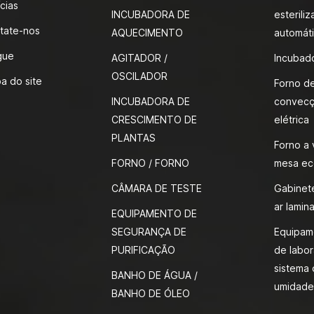
cias
INCUBADORA DE
esteriliz
tate-nos
AQUECIMENTO
automáti
gue
AGITADOR /
Incubad
OSCILADOR
a do site
Forno d
INCUBADORA DE
convecç
CRESCIMENTO DE
elétrica
PLANTAS
Forno a
FORNO / FORNO
mesa ec
CÂMARA DE TESTE
Gabinete
ar lamina
EQUIPAMENTO DE
SEGURANÇA DE
Equipam
PURIFICAÇÃO
de labor
sistema 
BANHO DE ÁGUA /
umidade
BANHO DE ÓLEO