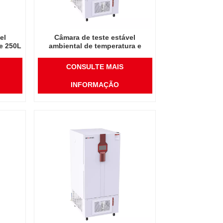
el
Câmara de teste estável
de 250L
ambiental de temperatura e
do
umidade de instrumento de
midade
laboratório de alta qualidade
CONSULTE MAIS
250L
INFORMAÇÃO