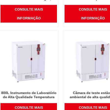
instrumento de laboratório de
China preço de ataca
alta qualidade 400L, temperatura,
laboratório temperatura u
CONSULTE MAIS
CONSULTE MAIS
umidade
INFORMAÇÃO
INFORMAÇÃO
800L Instrumento de Laboratório
Câmara de teste estáv
de Alta Qualidade Temperatura
ambiental de alta quali
Umidade Ambiental Geral Câmara
1000L China preço de at
de Teste de Estabilidade de
laboratório temperatura u
CONSULTE MAIS
CONSULTE MAIS
Medicamentos