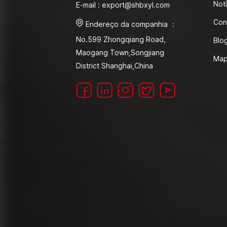
Notí
E-mail : export@shbxyl.com
Con
Endereço da companhia ：
No.599 Zhongqiang Road,
Blo
Maogang Town,Songjiang
Map
District Shanghai,China