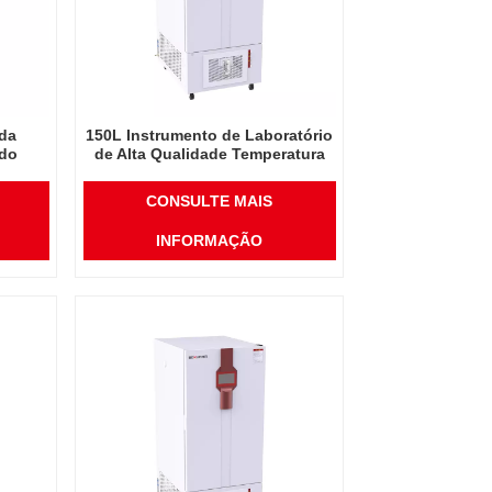
 da
150L Instrumento de Laboratório
 do
de Alta Qualidade Temperatura
atacado
Umidade Ambiental Geral Câmara
de Teste de Estabilidade de
CONSULTE MAIS
Medicamentos
INFORMAÇÃO