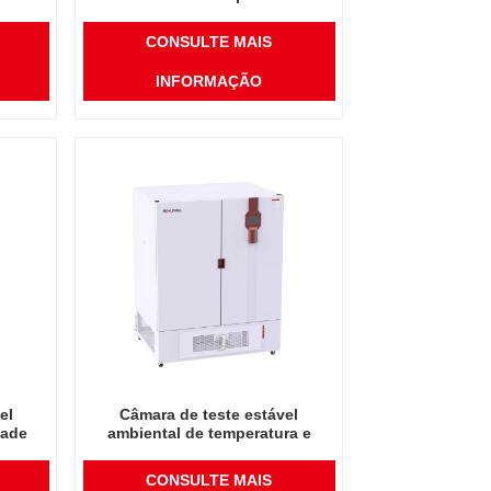
do
umidade de instrumento de
midade
laboratório de alta qualidade
CONSULTE MAIS
800L
INFORMAÇÃO
el
Câmara de teste estável
dade
ambiental de temperatura e
acado
umidade de instrumento de
midade
laboratório de alta qualidade
CONSULTE MAIS
1000L