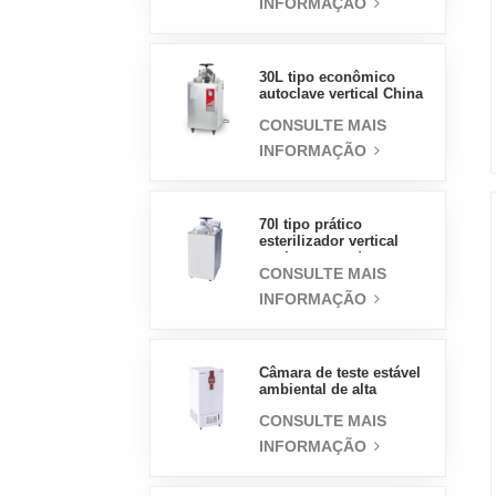
INFORMAÇÃO
30L tipo econômico
autoclave vertical China
fabricante esterilizador a
CONSULTE MAIS
vapor de pressão
INFORMAÇÃO
70l tipo prático
esterilizador vertical
equipamento de
CONSULTE MAIS
laboratório design
vertical esterilizador a
INFORMAÇÃO
vapor de alta
temperatura e alta
pressão
Câmara de teste estável
ambiental de alta
qualidade 400L China
CONSULTE MAIS
preço de atacado
laboratório temperatura
INFORMAÇÃO
umidade