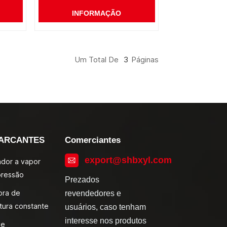
INFORMAÇÃO
Um Total De
3
Páginas
ARCANTES
Comerciantes
export@shbxyl.com
zador a vapor
pressão
Prezados
ora de
revendedores e
tura constante
usuários, caso tenham
interesse nos produtos
ve