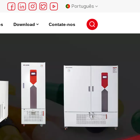
Português
os
Download
Contate-nos
English
 Elétrico
Incubadora De Armazenamento De Sementes
français
Deutsch
русский
español
português
日本語
한국의