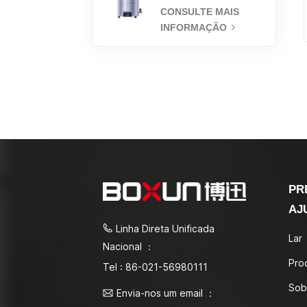
médica do esterilizador
CONSULTE MAIS
do vapor 18L
INFORMAÇÃO
PR
AJ
Linha Direta Unificada
Lar
Nacional ：
Pro
Tel : 86-021-56980111
Sob
Envia-nos um email ：