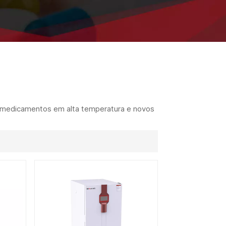
ไทย
中文
e medicamentos em alta temperatura e novos