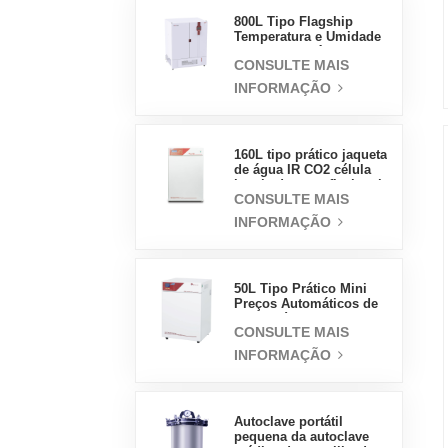
800L Tipo Flagship
Temperatura e Umidade
Incubadora Câmara
CONSULTE MAIS
Suprimentos de
Laboratório Incubadora
INFORMAÇÃO
Elétrica
160L tipo prático jaqueta
de água IR CO2 célula
incubadora profissional
CONSULTE MAIS
fábrica laboratório
incubadoras
INFORMAÇÃO
50L Tipo Prático Mini
Preços Automáticos de
Laboratório Incubadora
CONSULTE MAIS
de Jaqueta de Água
INFORMAÇÃO
Autoclave portátil
pequena da autoclave