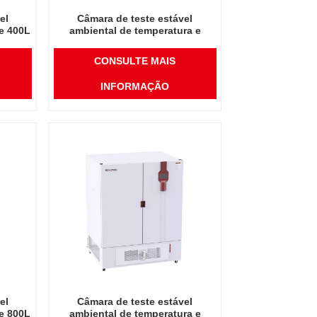
el
Câmara de teste estável
de 400L
ambiental de temperatura e
do
umidade de instrumento de
midade
laboratório de alta qualidade
CONSULTE MAIS
400L
INFORMAÇÃO
el
Câmara de teste estável
de 800L
ambiental de temperatura e