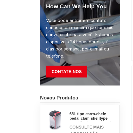
How Can We Help You
Você pode entrar em contato
conosco da maneira que for mais
conveniente para você. Estamos
disponíveis 24 horas por dia, 7
dias por semana, por e-mail ou
telefone.
CONTATE-NOS
Novos Produtos
65L tipo carro-chefe
pedal clam shelltype
esterilizador a vapor de
CONSULTE MAIS
pressão fábrica de
vendas diretas na China