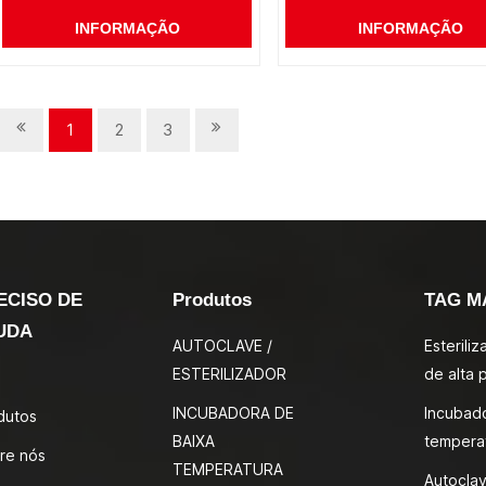
INFORMAÇÃO
INFORMAÇÃO
1
2
3
ECISO DE
Produtos
TAG M
UDA
AUTOCLAVE /
Esterili
ESTERILIZADOR
de alta 
INCUBADORA DE
Incubad
dutos
BAIXA
tempera
re nós
TEMPERATURA
Autocla