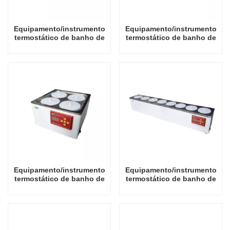
Equipamento/instrumento
Equipamento/instrumento
termostático de banho de
termostático de banho de
água com temperatura
água com temperatura
constante de excelente
constante de excelente
qualidade de dois bancos
qualidade de dois bancos
20L
18L
Equipamento/instrumento
Equipamento/instrumento
termostático de banho de
termostático de banho de
água com temperatura
água com temperatura
constante de excelente
constante de excelente
qualidade de dois bancos
qualidade de fileira única
12L
24L