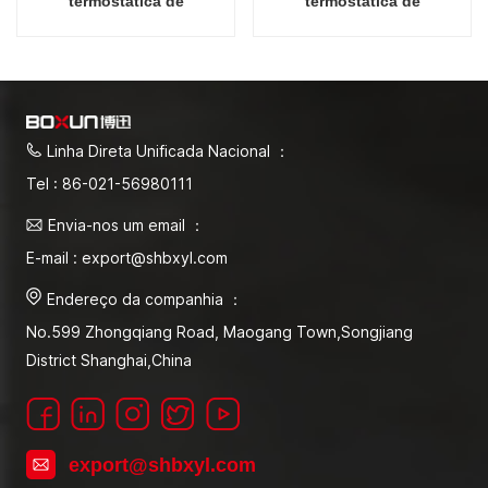
termostática de
termostática de
temperatura constante
temperatura constante
equipamento/instrumento/volume
equipamento/instrumento/vol
de banho de água
de banho de água
Linha Direta Unificada Nacional ：
Tel : 86-021-56980111
Envia-nos um email ：
E-mail : export@shbxyl.com
Endereço da companhia ：
No.599 Zhongqiang Road, Maogang Town,Songjiang
District Shanghai,China
export@shbxyl.com