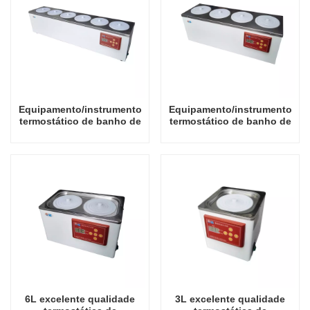
Equipamento/instrumento
Equipamento/instrumento
termostático de banho de
termostático de banho de
água com temperatura
água com temperatura
constante de excelente
constante de excelente
qualidade de fileira única
qualidade de fileira única
18L
12L
6L excelente qualidade
3L excelente qualidade