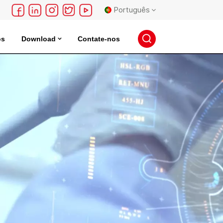
Português
os
Download
Contate-nos
English
 Elétrico
Incubadora De Armazenamento De Sementes
français
Deutsch
русский
español
português
日本語
한국의