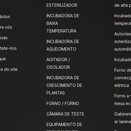
ESTERILIZADOR
de alta 
INCUBADORA DE
Incubad
dutos
BAIXA
tempera
re nós
TEMPERATURA
Autocla
cias
INCUBADORA DE
esteriliz
tate-nos
AQUECIMENTO
automáti
gue
AGITADOR /
Incubad
OSCILADOR
a do site
Forno d
INCUBADORA DE
convecç
CRESCIMENTO DE
elétrica
PLANTAS
Forno a
FORNO / FORNO
mesa ec
CÂMARA DE TESTE
Gabinete
ar lamina
EQUIPAMENTO DE