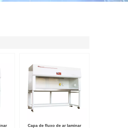
ไทย
中文
inar
Capa de fluxo de ar laminar