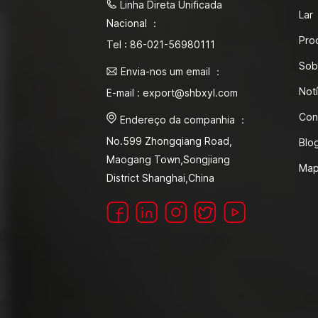
Linha Direta Unificada
Lar
Nacional ：
Pro
Tel : 86-021-56980111
Sob
Envia-nos um email ：
Notí
E-mail : export@shbxyl.com
Con
Endereço da companhia ：
No.599 Zhongqiang Road,
Blo
Maogang Town,Songjiang
Map
District Shanghai,China