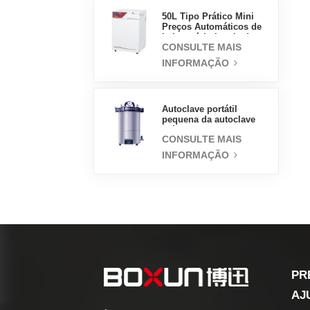
50L Tipo Prático Mini
Preços Automáticos de
Laboratório Incubadora
CONSULTE MAIS
de Jaqueta de Água
INFORMAÇÃO
Autoclave portátil
pequena da autoclave
médica do esterilizador
CONSULTE MAIS
do vapor 18L
INFORMAÇÃO
PR
AJ