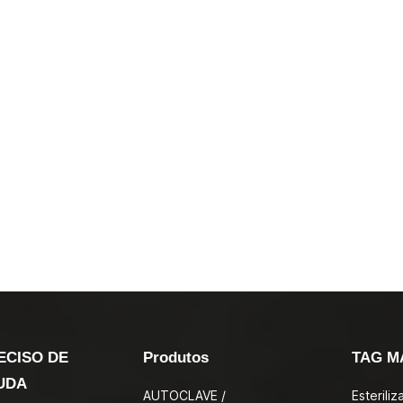
ECISO DE
Produtos
TAG M
UDA
AUTOCLAVE /
Esterili