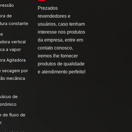
pressão
Prezados
ora de
revendedores e
tura constante
usuários, caso tenham
interesse nos produtos
ve
da empresa, entre em
adora vertical
contato conosco,
ca a vapor
iremos lhe fornecer
ora Agitadora
produtos de qualidade
e secagem por
e atendimento perfeito!
ão mecânica
 vácuo de
onômico
 de fluxo de
r