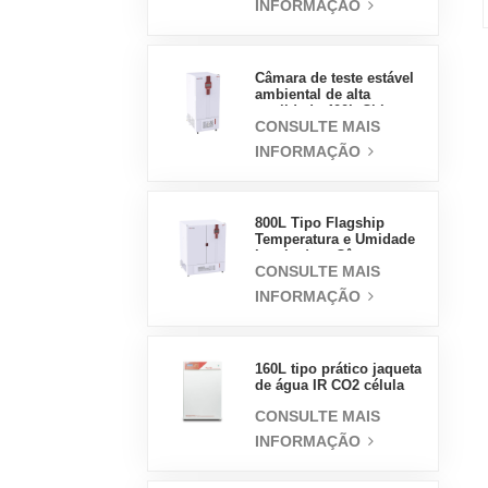
INFORMAÇÃO
vapor de alta
temperatura e alta
pressão
Câmara de teste estável
ambiental de alta
qualidade 400L China
CONSULTE MAIS
preço de atacado
laboratório temperatura
INFORMAÇÃO
umidade
800L Tipo Flagship
Temperatura e Umidade
Incubadora Câmara
CONSULTE MAIS
Suprimentos de
Laboratório Incubadora
INFORMAÇÃO
Elétrica
160L tipo prático jaqueta
de água IR CO2 célula
incubadora profissional
CONSULTE MAIS
fábrica laboratório
incubadoras
INFORMAÇÃO