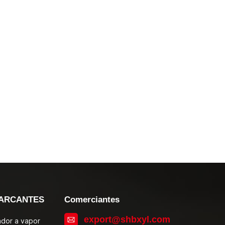
ARCANTES
Comerciantes
export@shbxyl.com
zador a vapor