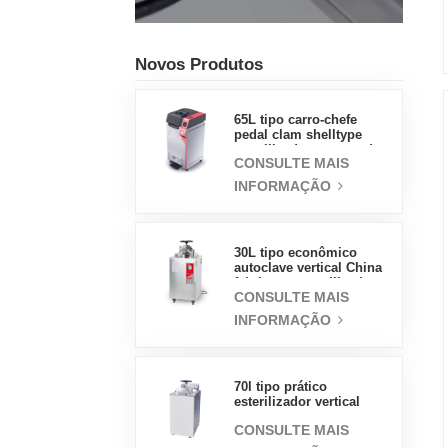
Novos Produtos
65L tipo carro-chefe
pedal clam shelltype
esterilizador a vapor de
CONSULTE MAIS
pressão fábrica de
vendas diretas na China
INFORMAÇÃO
30L tipo econômico
autoclave vertical China
fabricante esterilizador a
CONSULTE MAIS
vapor de pressão
INFORMAÇÃO
70l tipo prático
esterilizador vertical
equipamento de
CONSULTE MAIS
laboratório design
vertical esterilizador a