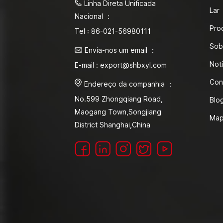
Linha Direta Unificada
Lar
Nacional ：
Pro
Tel : 86-021-56980111
Sob
Envia-nos um email ：
Notí
E-mail : export@shbxyl.com
Con
Endereço da companhia ：
No.599 Zhongqiang Road,
Blo
Maogang Town,Songjiang
Map
District Shanghai,China