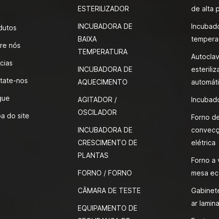
ESTERILIZADOR
de alta 
INCUBADORA DE
Incubad
dutos
BAIXA
tempera
re nós
TEMPERATURA
Autocla
cias
INCUBADORA DE
esteriliz
tate-nos
AQUECIMENTO
automáti
gue
AGITADOR /
Incubad
OSCILADOR
a do site
Forno d
INCUBADORA DE
convecç
CRESCIMENTO DE
elétrica
PLANTAS
Forno a
FORNO / FORNO
mesa ec
CÂMARA DE TESTE
Gabinete
ar lamina
EQUIPAMENTO DE