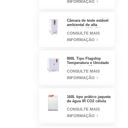
INFORMAÇÃO
vapor de alta
temperatura e alta
pressão
Câmara de teste estável
ambiental de alta
qualidade 400L China
CONSULTE MAIS
preço de atacado
laboratório temperatura
INFORMAÇÃO
umidade
800L Tipo Flagship
Temperatura e Umidade
Incubadora Câmara
CONSULTE MAIS
Suprimentos de
Laboratório Incubadora
INFORMAÇÃO
Elétrica
160L tipo prático jaqueta
de água IR CO2 célula
incubadora profissional
CONSULTE MAIS
fábrica laboratório
incubadoras
INFORMAÇÃO