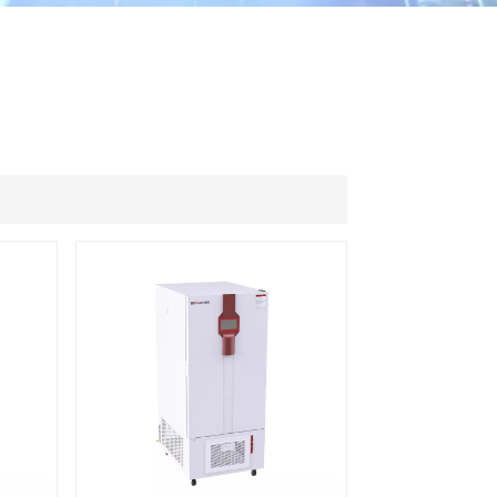
ไทย
中文