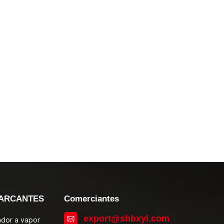
ARCANTES
Comerciantes
export@shbxyl.com
zador a vapor