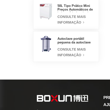
50L Tipo Prático Mini
Preços Automáticos de
Laboratório Incubadora
CONSULTE MAIS
de Jaqueta de Água
INFORMAÇÃO
Autoclave portátil
pequena da autoclave
médica do esterilizador
CONSULTE MAIS
do vapor 18L
INFORMAÇÃO
PR
AJ