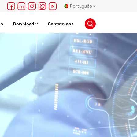
Português
os
Download
Contate-nos
English
 Elétrico
Incubadora De Armazenamento De Sementes
français
Deutsch
русский
español
português
日本語
한국의