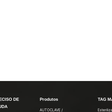
ECISO DE
Produtos
TAG M
UDA
AUTOCLAVE /
Esterili