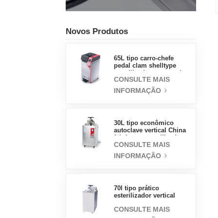
Novos Produtos
65L tipo carro-chefe
pedal clam shelltype
esterilizador a vapor de
CONSULTE MAIS
pressão fábrica de
vendas diretas na China
INFORMAÇÃO
30L tipo econômico
autoclave vertical China
fabricante esterilizador a
CONSULTE MAIS
vapor de pressão
INFORMAÇÃO
70l tipo prático
esterilizador vertical
equipamento de
CONSULTE MAIS
laboratório design
vertical esterilizador a