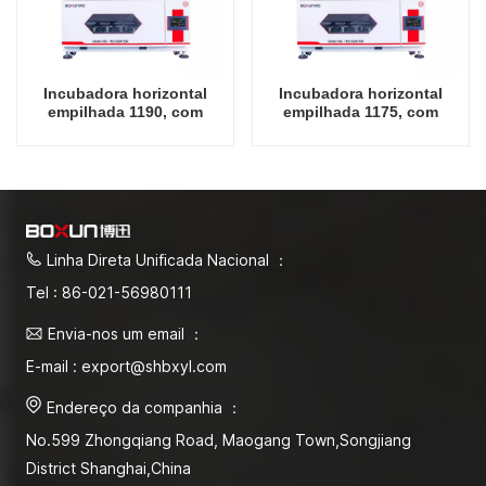
Incubadora horizontal
Incubadora horizontal
empilhada 1190, com
empilhada 1175, com
oscilador de resfriamento
oscilador de resfriamento
e umidade, instrumento de
e umidade, instrumento de
laboratório, incubadora de
laboratório, incubadora de
agitação
agitação
Linha Direta Unificada Nacional ：
Tel : 86-021-56980111
Envia-nos um email ：
E-mail : export@shbxyl.com
Endereço da companhia ：
No.599 Zhongqiang Road, Maogang Town,Songjiang
District Shanghai,China