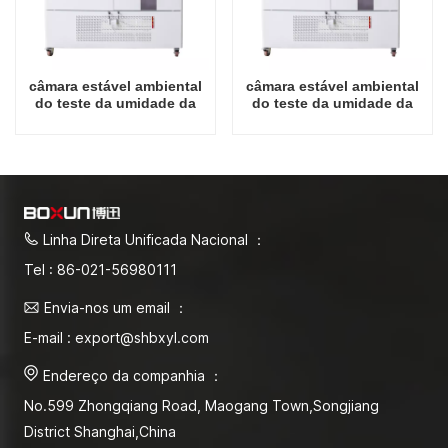
câmara estável ambiental
câmara estável ambiental
do teste da umidade da
do teste da umidade da
temperatura do
temperatura do
instrumento do laboratório
instrumento do laboratório
1000L
1600L
Linha Direta Unificada Nacional ：
Tel : 86-021-56980111
Envia-nos um email ：
E-mail : export@shbxyl.com
Endereço da companhia ：
No.599 Zhongqiang Road, Maogang Town,Songjiang
District Shanghai,China