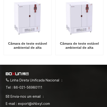
Câmara de teste estável
Câmara de teste estável
ambiental de alta
ambiental de alta
qualidade 1000L China
qualidade 1600L China
preço de atacado
preço de atacado
laboratório temperatura
laboratório temperatura
umidade
umidade
Linha Direta Unificada Nacional ：
Tel : 86-021-56980111
Envia-nos um email ：
E-mail : export@shbxyl.com