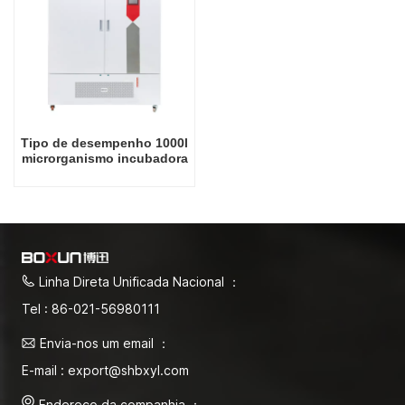
Tipo de desempenho 1000l
microrganismo incubadora
de temperatura total
laboratório incubadora
controle de temperatura e
controle de umidade
Linha Direta Unificada Nacional ：
Tel : 86-021-56980111
Envia-nos um email ：
E-mail : export@shbxyl.com
Endereço da companhia ：