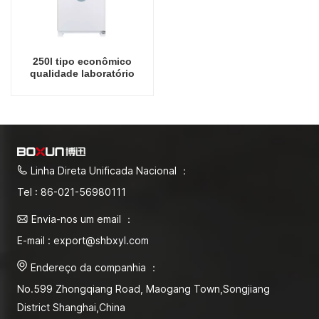
250l tipo econômico
qualidade laboratório
incubadora bioquímica
para microbiologia
laboratório incubadoras
elétricas instrumento de
laboratório incubadora de
temperatura
Linha Direta Unificada Nacional ：
Tel : 86-021-56980111
Envia-nos um email ：
E-mail : export@shbxyl.com
Endereço da companhia ：
No.599 Zhongqiang Road, Maogang Town,Songjiang
District Shanghai,China