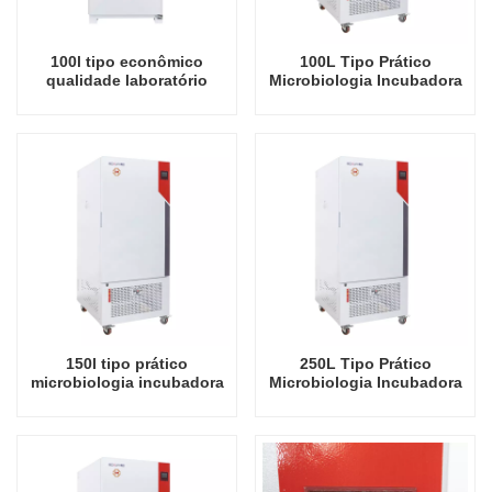
100l tipo econômico
100L Tipo Prático
qualidade laboratório
Microbiologia Incubadora
incubadora bioquímica
Termostática Bioquímica
para microbiologia
Incubadora de
laboratório incubadoras
Aquecimento Elétrico
elétricas instrumento de
Preços de Fábrica
laboratório incubadora de
Equipamento de
temperatura
Laboratório de Laboratório
150l tipo prático
250L Tipo Prático
microbiologia incubadora
Microbiologia Incubadora
termostática incubadora
Termostática Bioquímica
de aquecimento elétrico
Incubadora de
bioquímico preços de
Aquecimento Elétrico
fábrica equipamentos de
Preços de Fábrica
laboratório
Equipamento de