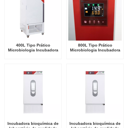
Laboratório de Laboratório
400L Tipo Prático
800L Tipo Prático
Microbiologia Incubadora
Microbiologia Incubadora
Termostática Bioquímica
Termostática Bioquímica
Incubadora de
Incubadora de
Aquecimento Elétrico
Aquecimento Elétrico
Preços de Fábrica
Preços de Fábrica
Equipamento de
Equipamento de
Laboratório
Laboratório de Laboratório
Incubadora bioquímica de
Incubadora bioquímica de