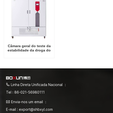
Câmara geral do teste da
estabilidade da droga do
laboratório do preço por
atacado de 1000L China
Linha Direta Unificada Nacional ：
Tel : 86-021-56980111
Envia-nos um email ：
E-mail : export@shbxyl.com