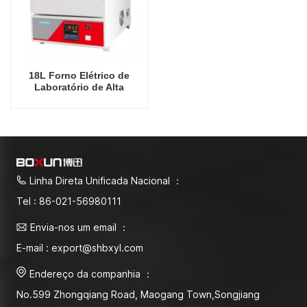
18L Forno Elétrico de
Laboratório de Alta
Qualidade China
Fabricante Econômico
1200 Graus Celsius Fornos
Industriais
Linha Direta Unificada Nacional ：
Tel : 86-021-56980111
Envia-nos um email ：
E-mail : export@shbxyl.com
Endereço da companhia ：
No.599 Zhongqiang Road, Maogang Town,Songjiang