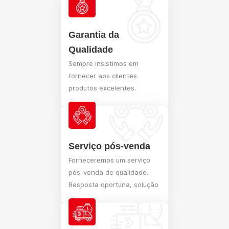
Garantia da
Qualidade
Sempre insistimos em
fornecer aos clientes
produtos excelentes.
Desenvolvemos
procedimentos rigorosos de
controle de qualidade e
inspeção de qualidade por
Serviço pós-venda
toda parte. A empresa
Forneceremos um serviço
obteve ISO9001, CE e outros
pós-venda de qualidade.
certificados, e participou na
Resposta oportuna, solução
formulação de uma série de
oportuna dos vários
normas nacionais.
problemas que você
encontra durante o uso ou