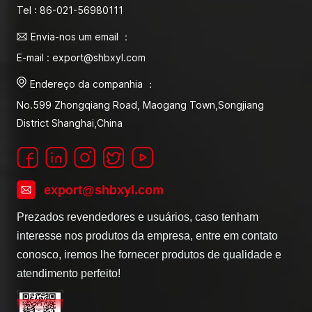
in
Tel : 86-021-56980111
fo
Envia-nos um email ：
mo
w
E-mail : export@shbxyl.com
g
Endereço da companhia ：
st
No.599 Zhongqiang Road, Maogang Town,Songjiang
s
n
District Shanghai,China
02
export@shbxyl.com
Prezados revendedores e usuários, caso tenham
interesse nos produtos da empresa, entre em contato
conosco, iremos lhe fornecer produtos de qualidade e
atendimento perfeito!