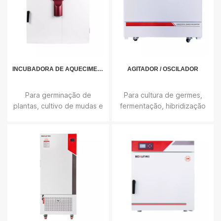
INCUBADORA DE AQUECIMENTO
AGITADOR / OSCILADOR
Para germinação de
Para cultura de germes,
plantas, cultivo de mudas e
fermentação, hibridização
microrganismos, criação de
e pesquisa de reações
insetos ou pequenos
bioquímicas, enzimas e
animais, medição de DBO,
tecidos celulares.
monitor de qualidade da
água e outros
experimentos.