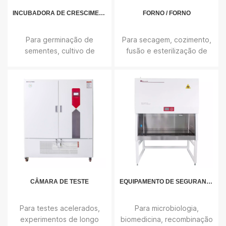
INCUBADORA DE CRESCIMENTO DE PLANTAS
FORNO / FORNO
Para germinação de
Para secagem, cozimento,
sementes, cultivo de
fusão e esterilização de
mudas, crescimento de
empresas industriais e de
plantas e cultura de
mineração, laboratórios e
tecidos, cultivo e
institutos de pesquisa
melhoramento de plantas,
científica.
modelo de cultura
biológica, etc.
CÂMARA DE TESTE
EQUIPAMENTO DE SEGURANÇA DE PURIFICAÇÃO
Para testes acelerados,
Para microbiologia,
experimentos de longo
biomedicina, recombinação