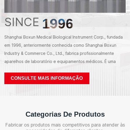
SINCE
1996
Shanghai Boxun Medical Biological Instrument Corp., fundada
em 1996, anteriormente conhecida como Shanghai Boxun
Industry & Commerce Co., Ltd., fabrica profissionalmente
aparelhos de laboratório e equipamentos médicos. É uma
empresa moderna que reúne design, produção,
desenvolvimento, venda e serviço como um todo integral, e é
CONSULTE MAIS INFORMAÇÃO
membro da Associação Comercial de Instrumentos Médicos
de Xangai. Nossa empresa obteve o certificado ISO9001:2015
de aprovação de registro do sistema de gestão da
qualidade. Nos últimos mais de vinte anos, nossa empresa
Categorias De Produtos
opera seus negócios com a filosofia de gestão de “cliente em
Fabricar os produtos mais competitivos para atender às
primeiro lugar, serviço para sempre”. Estamos orgulhosos de