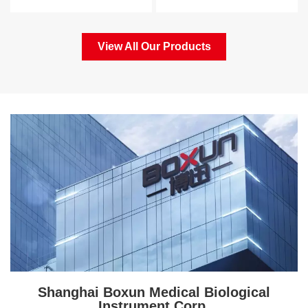
prazo, testes de
genética, experimentação
medicamentos em alta
animal e produtos
temperatura e novos
biológicos para pesquisa
View All Our Products
medicamentos em
científica, ensino, exame
empresas farmacêuticas.
clínico e produção.
Shanghai Boxun Medical Biological
Instrument Corp.