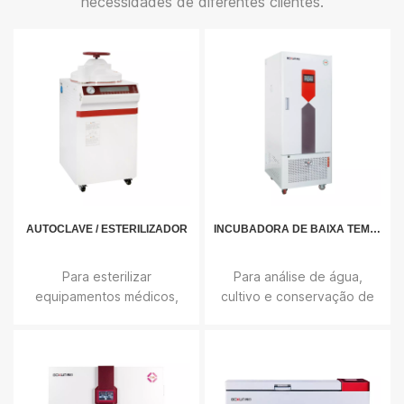
necessidades de diferentes clientes.
apoiar nossa qualidade perfeita de produtos e sistemas de
serviço oportunos.
AUTOCLAVE / ESTERILIZADOR
INCUBADORA DE BAIXA TEMPERATURA
Para esterilizar
Para análise de água,
equipamentos médicos,
cultivo e conservação de
curativos, vidrarias, meios
bactérias, mofo e
de cultura de licor, etc.
microorganismos por
medição de DBO,
experimentos de plantio e
melhoramento.