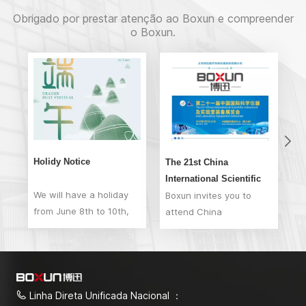
Obrigado por prestar atenção ao Boxun e compreender
o Boxun.
Holidy Notice
The 21st China
B
International Scientific
pa
We will have a holiday
Instrument and
Boxun invites you to
O
from June 8th to 10th,
Laboratory Equipment
attend China
S
and start work on
Exhibition
International Scientific
re
June 11th. Happy
Instrument and
Pa
Dragon Boat Festival
Laboratory Equipment
is
！
Exhibition.Our booth
In
No.W130.
Of
Linha Direta Unificada Nacional ：