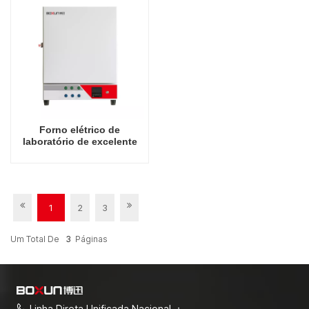
Forno elétrico de
laboratório de excelente
qualidade 30L 900 graus
Celsius
1
2
3
Um Total De
3
Páginas
Linha Direta Unificada Nacional ：