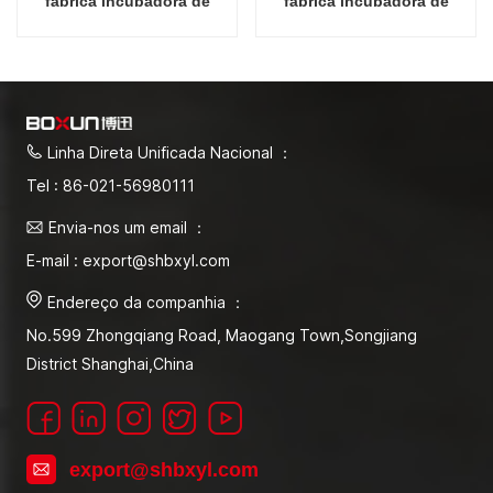
fábrica incubadora de
fábrica incubadora de
iluminação de crescimento
iluminação de crescimento
de plantas
de plantas
Linha Direta Unificada Nacional ：
Tel : 86-021-56980111
Envia-nos um email ：
E-mail : export@shbxyl.com
Endereço da companhia ：
No.599 Zhongqiang Road, Maogang Town,Songjiang
District Shanghai,China
export@shbxyl.com