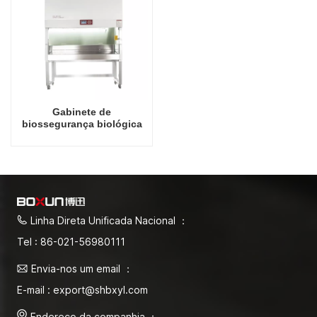
Gabinete de
biossegurança biológica
1800W de alta qualidade
B2 classe 2
Linha Direta Unificada Nacional ：
Tel : 86-021-56980111
Envia-nos um email ：
E-mail : export@shbxyl.com
Endereço da companhia ：