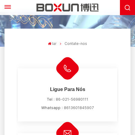
lar
Contate-nos
Ligue Para Nós
Tel :
86-021-56980111
Whatsapp :
8613601845907