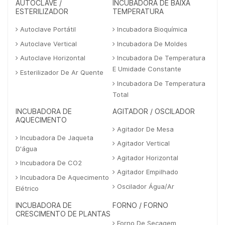
AUTOCLAVE /
INCUBADORA DE BAIXA
ESTERILIZADOR
TEMPERATURA
Autoclave Portátil
Incubadora Bioquímica
Autoclave Vertical
Incubadora De Moldes
Autoclave Horizontal
Incubadora De Temperatura
E Umidade Constante
Esterilizador De Ar Quente
Incubadora De Temperatura
Total
INCUBADORA DE
AGITADOR / OSCILADOR
AQUECIMENTO
Agitador De Mesa
Incubadora De Jaqueta
Agitador Vertical
D'água
Agitador Horizontal
Incubadora De CO2
Agitador Empilhado
Incubadora De Aquecimento
Oscilador Água/Ar
Elétrico
INCUBADORA DE
FORNO / FORNO
CRESCIMENTO DE PLANTAS
Forno De Secagem