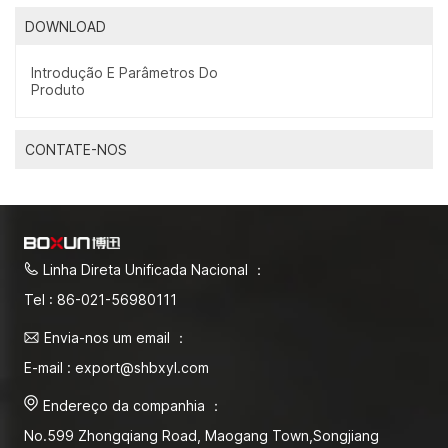
DOWNLOAD
Introdução E Parâmetros Do
Produto
CONTATE-NOS
Linha Direta Unificada Nacional ：
Tel : 86-021-56980111
Envia-nos um email ：
E-mail : export@shbxyl.com
Endereço da companhia ：
No.599 Zhongqiang Road, Maogang Town,Songjiang