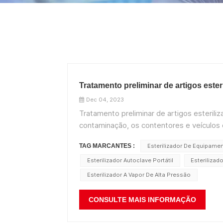
Tratamento preliminar de artigos este
Dec 04, 2023
Tratamento preliminar de artigos esteril
contaminação, os contentores e veículos
claramente marcados para evitar infecçõe
TAG MARCANTES :
Esterilizador De Equipame
tenham...
Esterilizador Autoclave Portátil
Esterilizad
Esterilizador A Vapor De Alta Pressão
CONSULTE MAIS INFORMAÇÃO