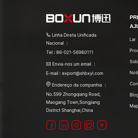
PR
AJ
Linha Direta Unificada
Lar
Nacional ：
Pro
Tel : 86-021-56980111
Sob
Envia-nos um email ：
Notí
E-mail : export@shbxyl.com
Con
Endereço da companhia ：
No.599 Zhongqiang Road,
Blo
Maogang Town,Songjiang
Map
District Shanghai,China