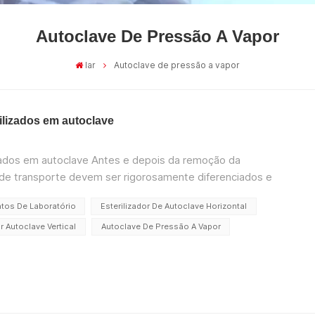
Autoclave De Pressão A Vapor
lar
Autoclave de pressão a vapor
rilizados em autoclave
izados em autoclave Antes e depois da remoção da
 de transporte devem ser rigorosamente diferenciados e
s cruzadas; Instrumentos médicos, lençóis, roupas, etc. que
ntos De Laboratório
Esterilizador De Autoclave Horizontal
or Autoclave Vertical
Autoclave De Pressão A Vapor