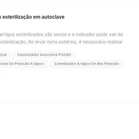
 esterilização em autoclave
artigos esterilizados são secos e o indicador pode sair da
terilização. Ao levar itens estéreis, é necessário realizar
 primeiro os itens e fechar o orifício de ventilaç...
ical
Esterilizador Autoclave Portátil
clave De Pressão A Vapor
Esterilizador A Vapor De Alta Pressão