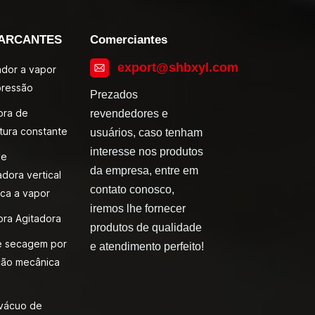
ARCANTES
Comerciantes
export@shbxyl.com
zador a vapor
pressão
Prezados
ora de
revendedores e
tura constante
usuários, caso tenham
interesse nos produtos
ve
da empresa, entre em
adora vertical
contato conosco,
ca a vapor
iremos lhe fornecer
ora Agitadora
produtos de qualidade
e secagem por
e atendimento perfeito!
ão mecânica
 vácuo de