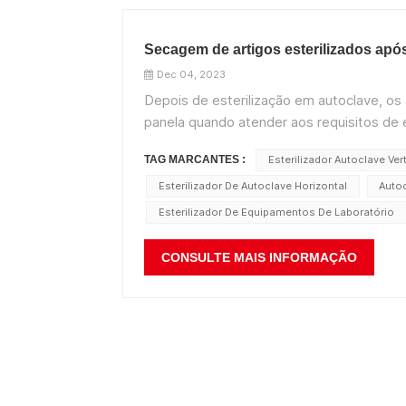
Secagem de artigos esterilizados após
Dec 04, 2023
Depois de esterilização em autoclave, os 
panela quando atender aos requisitos de es
uma operação estritamente asséptica, cobrir
TAG MARCANTES :
Esterilizador Autoclave Vert
Esterilizador De Autoclave Horizontal
Auto
Esterilizador De Equipamentos De Laboratório
CONSULTE MAIS INFORMAÇÃO