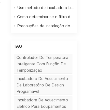
Use método de incubadora bioquímica
Como determinar se o filtro de alta eficiência do gabinete de biossegurança precisa ser substituído
Precauções de instalação do gabinete de biossegurança tipo B2
TAG
Controlador De Temperatura
Inteligente Com Função De
Temporização
Incubadora De Aquecimento
De Laboratório De Design
Programável
Incubadora De Aquecimento
Elétrico Para Equipamentos