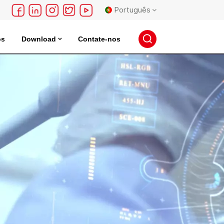
Português
os
Download
Contate-nos
English
 Elétrico
Incubadora De Armazenamento De Sementes
français
Deutsch
русский
español
português
日本語
한국의