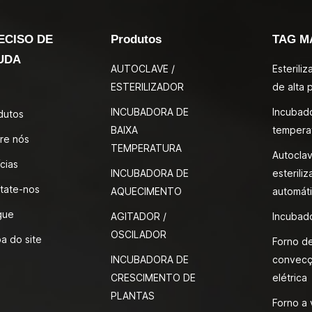
ECISO DE
Produtos
TAG M
UDA
AUTOCLAVE /
Esterili
ESTERILIZADOR
de alta 
INCUBADORA DE
Incubad
dutos
BAIXA
tempera
re nós
TEMPERATURA
Autocla
cias
INCUBADORA DE
esteriliz
tate-nos
AQUECIMENTO
automáti
gue
AGITADOR /
Incubad
OSCILADOR
a do site
Forno d
INCUBADORA DE
convecç
CRESCIMENTO DE
elétrica
PLANTAS
Forno a