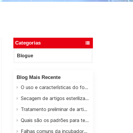
ไทย
中文
Categorias
Blogue
Blog Mais Recente
O uso e características do forno de secagem
Secagem de artigos esterilizados após esterilização em autoclave
Tratamento preliminar de artigos esterilizados em autoclave
Quais são os padrões para testar cabines de biossegurança?
Falhas comuns da incubadora termostática elétrica (incubadora de aquecimento elétrico)