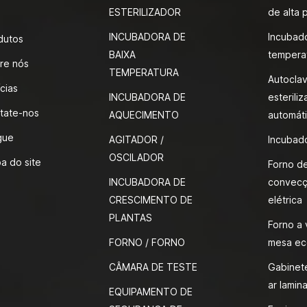
ESTERILIZADOR
de alta 
INCUBADORA DE
Incubad
dutos
BAIXA
tempera
re nós
TEMPERATURA
Autocla
cias
INCUBADORA DE
esteriliz
tate-nos
AQUECIMENTO
automáti
gue
AGITADOR /
Incubad
OSCILADOR
a do site
Forno d
INCUBADORA DE
convecç
CRESCIMENTO DE
elétrica
PLANTAS
Forno a
FORNO / FORNO
mesa ec
CÂMARA DE TESTE
Gabinete
ar lamina
EQUIPAMENTO DE