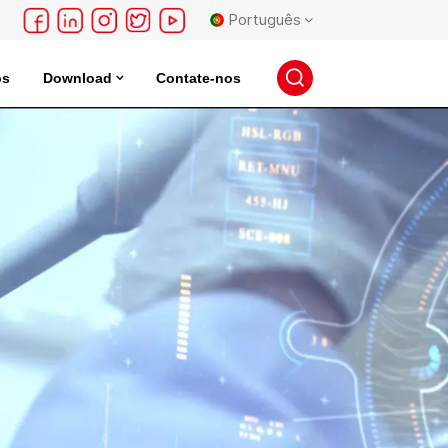
Português
os
Download
Contate-nos
English
 Elétrico
Incubadora De Armazenamento De Sementes
français
Deutsch
русский
español
português
日本語
한국의