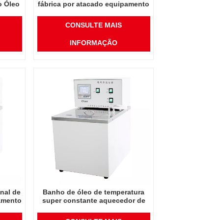
o Óleo
fábrica por atacado equipamento
stante
termostático óleo de temperatura
superconstante
CONSULTE MAIS
INFORMAÇÃO
inal de
Banho de óleo de temperatura
amento
super constante aquecedor de
eratura
produto quente 20L para
laboratório