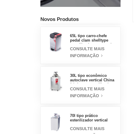
Novos Produtos
65L tipo carro-chefe
pedal clam shelltype
esterilizador a vapor de
CONSULTE MAIS
pressão fábrica de
vendas diretas na China
INFORMAÇÃO
30L tipo econômico
autoclave vertical China
fabricante esterilizador a
CONSULTE MAIS
vapor de pressão
INFORMAÇÃO
70l tipo prático
esterilizador vertical
equipamento de
CONSULTE MAIS
laboratório design
vertical esterilizador a