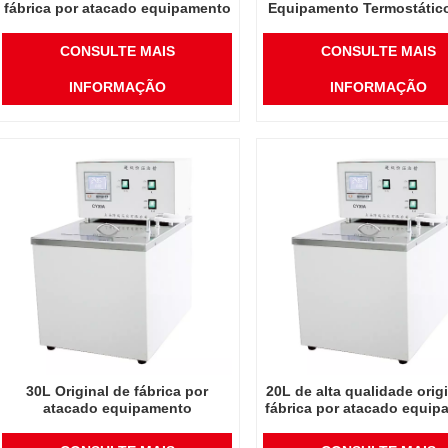
fábrica por atacado equipamento
Equipamento Termostátic
termostático óleo de temperatura
de Temperatura Super Con
superconstante
CONSULTE MAIS
CONSULTE MAIS
INFORMAÇÃO
INFORMAÇÃO
30L Original de fábrica por
20L de alta qualidade orig
atacado equipamento
fábrica por atacado equip
termostático óleo de temperatura
termostático óleo de temp
super constante
superconstante