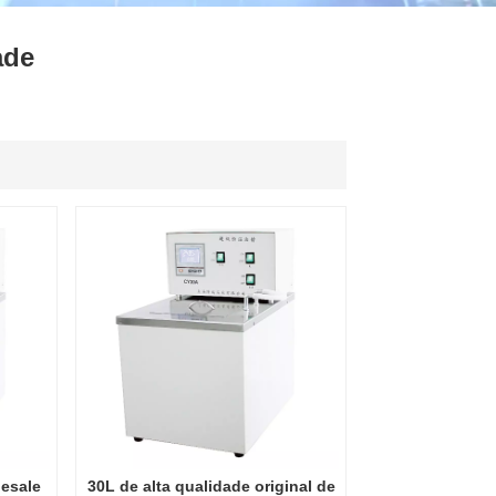
ไทย
ade
中文
lesale
30L de alta qualidade original de