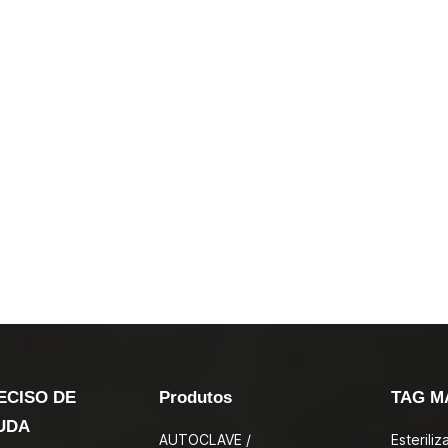
ECISO DE
Produtos
TAG M
UDA
AUTOCLAVE /
Esterili