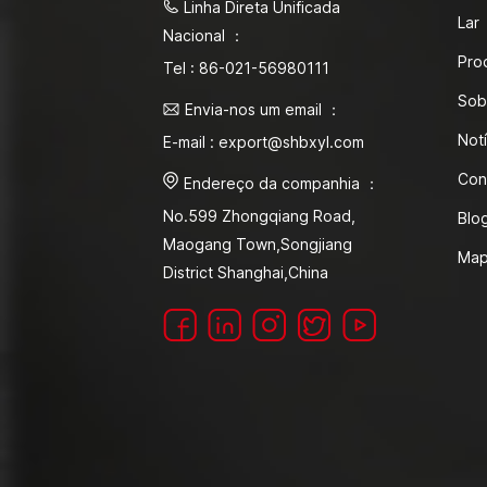
Linha Direta Unificada
Lar
Nacional ：
Pro
Tel : 86-021-56980111
Sob
Envia-nos um email ：
Notí
E-mail : export@shbxyl.com
Con
Endereço da companhia ：
No.599 Zhongqiang Road,
Blo
Maogang Town,Songjiang
Map
District Shanghai,China