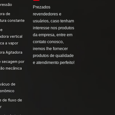
pressão
Prezados
ora de
revendedores e
tura constante
usuários, caso tenham
interesse nos produtos
ve
da empresa, entre em
adora vertical
contato conosco,
ca a vapor
iremos lhe fornecer
ora Agitadora
produtos de qualidade
e secagem por
e atendimento perfeito!
ão mecânica
 vácuo de
onômico
 de fluxo de
r