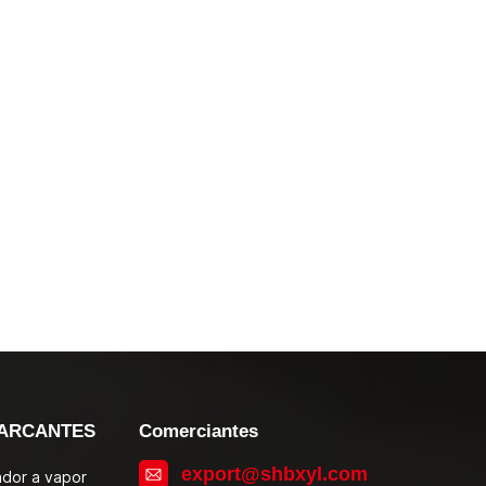
ARCANTES
Comerciantes
export@shbxyl.com
zador a vapor