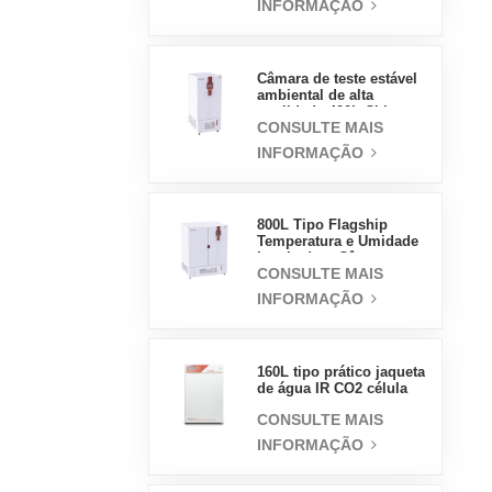
INFORMAÇÃO
vapor de alta
temperatura e alta
pressão
Câmara de teste estável
ambiental de alta
qualidade 400L China
CONSULTE MAIS
preço de atacado
laboratório temperatura
INFORMAÇÃO
umidade
800L Tipo Flagship
Temperatura e Umidade
Incubadora Câmara
CONSULTE MAIS
Suprimentos de
Laboratório Incubadora
INFORMAÇÃO
Elétrica
160L tipo prático jaqueta
de água IR CO2 célula
incubadora profissional
CONSULTE MAIS
fábrica laboratório
incubadoras
INFORMAÇÃO