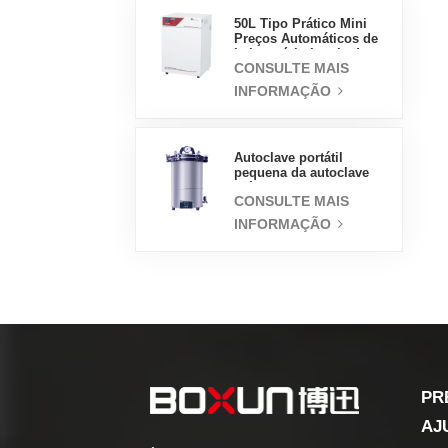
50L Tipo Prático Mini
Preços Automáticos de
Laboratório Incubadora
CONSULTE MAIS
de Jaqueta de Água
INFORMAÇÃO
Autoclave portátil
pequena da autoclave
médica do esterilizador
CONSULTE MAIS
do vapor 18L
INFORMAÇÃO
PR
AJ